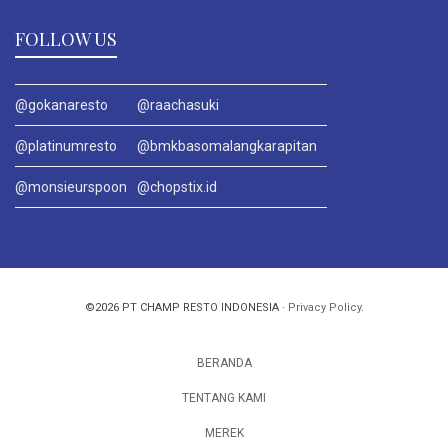
FOLLOW US
@gokanaresto
@raachasuki
@platinumresto
@bmkbasomalangkarapitan
@monsieurspoon
@chopstix.id
©2026 PT CHAMP RESTO INDONESIA ·
Privacy Policy
.
BERANDA
TENTANG KAMI
MEREK