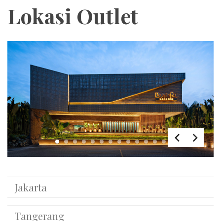
Lokasi Outlet
1
2
3
4
5
6
7
8
9
10
11
12
13
Jakarta
Tangerang