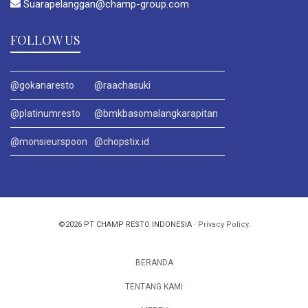
Suarapelanggan@champ-group.com
FOLLOW US
@gokanaresto
@raachasuki
@platinumresto
@bmkbasomalangkarapitan
@monsieurspoon
@chopstix.id
©2026 PT CHAMP RESTO INDONESIA ·
Privacy Policy
.
BERANDA
TENTANG KAMI