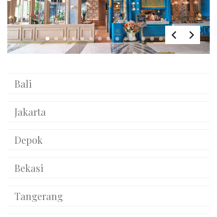
1
2
3
4
5
6
7
8
9
10
11
12
13
14
15
Bali
Jakarta
Depok
Bekasi
Tangerang