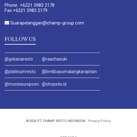
Phone +6221 3983 2178
Fax +6221 3983 2179
Suarapelanggan@champ-group.com
FOLLOW US
@gokanaresto
@raachasuki
@platinumresto
@bmkbasomalangkarapitan
@monsieurspoon
@chopstix.id
©2026 PT CHAMP RESTO INDONESIA ·
Privacy Policy
.