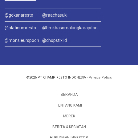
@gokanaresto
@raachasuki
@platinumresto
@bmkbasomalangkarapitan
@monsieurspoon
@chopstix.id
©2026 PT CHAMP RESTO INDONESIA ·
Privacy Policy
.
BERANDA
TENTANG KAMI
MEREK
BERITA & KEGIATAN
HUBUNGAN INVESTOR